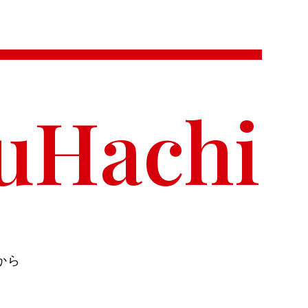
uHachi
から