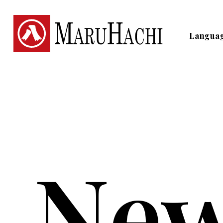
Langua
Ne