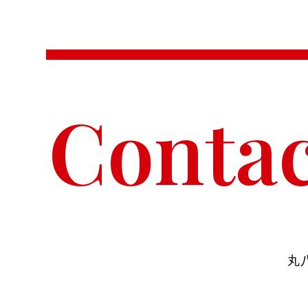
Contac
丸