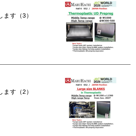
します（3）
します（2）